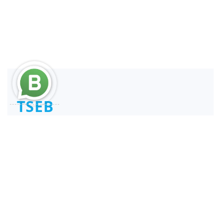
TSEB
Consultant and Reengineer
REPSE ICSOE SISUB | SIROC
Service Providers
Links
Services
Home
REPSE
About
SIROC